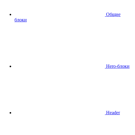
Общие
блоки
Hero-блоки
Header