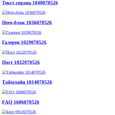
Текст справа 1040070526
Hero-блок 1036070526
Галерея 1029070526
Пост 1022070526
Таймлайн 1014070526
FAQ 1606070526