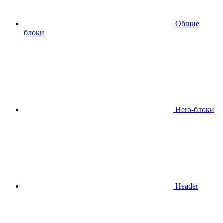
Общие
блоки
Hero-блоки
Header