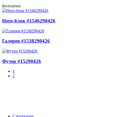
Бесплатно
Hero-блок #1546290426
Галерея #1538290426
Футер #15290426
1
2
Следующая