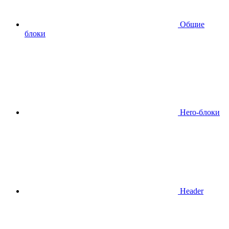
Общие
блоки
Hero-блоки
Header