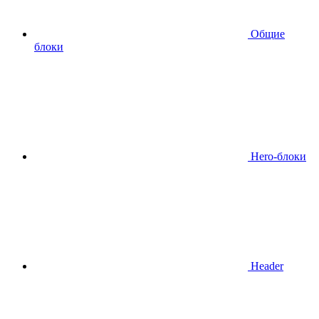
Общие
блоки
Hero-блоки
Header