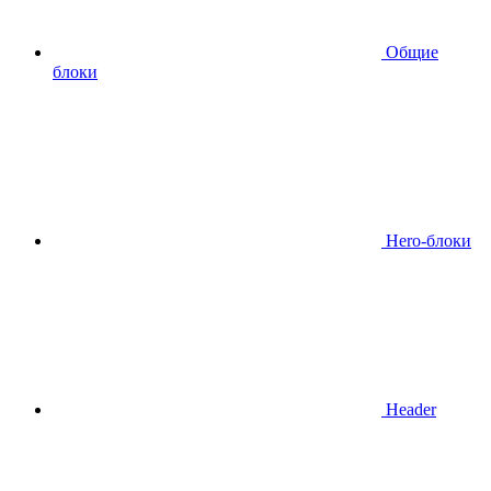
Общие
блоки
Hero-блоки
Header