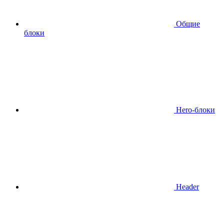
Общие
блоки
Hero-блоки
Header