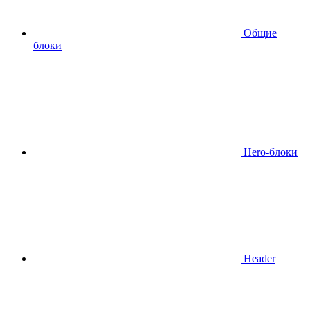
Общие
блоки
Hero-блоки
Header